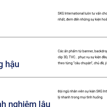
SKG International luôn tư vấn cho
nhất, đem đến những sự kiện hoà
Các ấn phẩm từ banner, backdrop, 
clip 3D, TVC… phục vụ sự kiện đề
g hậu
theo từng “câu chuyện”, chủ đề, ý
Đội ngũ nhân viên sự kiện SKG In
lý nhanh trong mọi tình huống.
nh nghiệm lâu