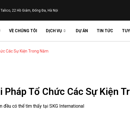
 Talico, 22 Hồ Giám, Đống Đa, Hà Nội
Ủ
VỀ CHÚNG TÔI
DỊCH VỤ
DỰ ÁN
TIN TỨC
TUY
Chức Các Sự Kiện Trong Năm
iải Pháp Tổ Chức Các Sự Kiện 
 đều có thể tìm thấy tại SKG International