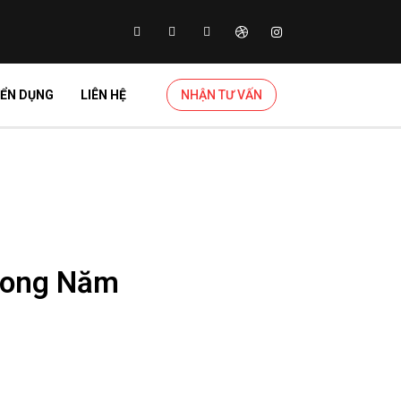
ỂN DỤNG
LIÊN HỆ
NHẬN TƯ VẤN
Trong Năm