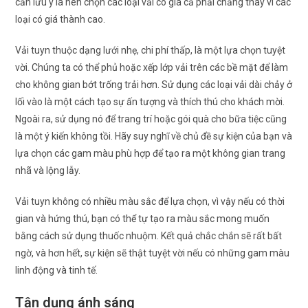
cần lưu ý là nên chọn các loại vải có giá cả phải chăng thay vì các
loại có giá thành cao.
Vải tuyn thuộc dạng lưới nhẹ, chi phí thấp, là một lựa chọn tuyệt
vời. Chúng ta có thể phủ hoặc xếp lớp vải trên các bề mặt để làm
cho không gian bớt trống trải hơn. Sử dụng các loại vải dài chảy ở
lối vào là một cách tạo sự ấn tượng và thích thú cho khách mời.
Ngoài ra, sử dụng nó để trang trí hoặc gói quà cho bữa tiệc cũng
là một ý kiến không tồi. Hãy suy nghĩ về chủ đề sự kiện của bạn và
lựa chọn các gam màu phù hợp để tạo ra một không gian trang
nhã và lộng lẫy.
Vải tuyn không có nhiều màu sắc để lựa chọn, vì vậy nếu có thời
gian và hứng thú, bạn có thể tự tạo ra màu sắc mong muốn
bằng cách sử dụng thuốc nhuộm. Kết quả chắc chắn sẽ rất bất
ngờ, và hơn hết, sự kiện sẽ thật tuyệt vời nếu có những gam màu
linh động và tinh tế.
Tận dụng ánh sáng