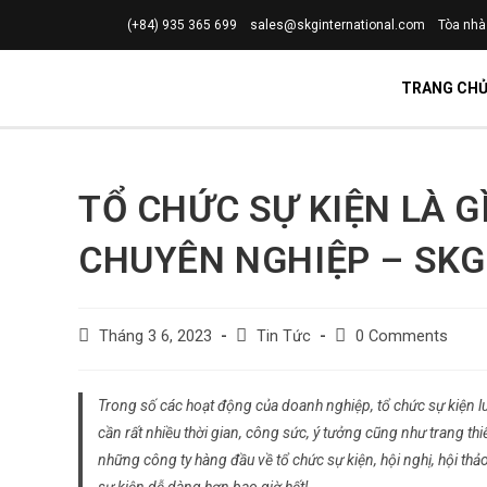
(+84) 935 365 699
sales@skginternational.com
Tòa nhà
TRANG CH
TỔ CHỨC SỰ KIỆN LÀ G
CHUYÊN NGHIỆP – SKG
Tháng 3 6, 2023
Tin Tức
0 Comments
Trong số các hoạt động của doanh nghiệp, tổ chức sự kiện l
cần rất nhiều thời gian, công sức, ý tưởng cũng như trang th
những công ty hàng đầu về tổ chức sự kiện, hội nghị, hội t