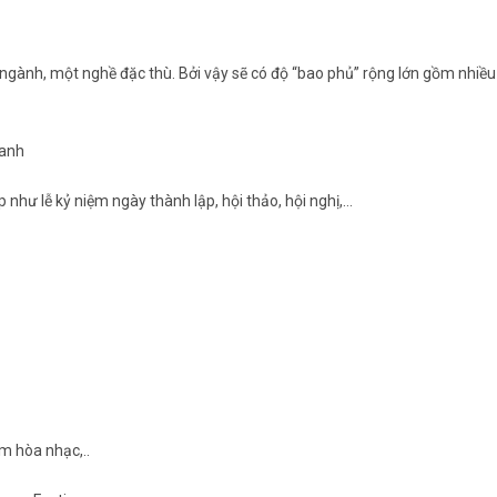
gành, một nghề đặc thù. Bởi vậy sẽ có độ “bao phủ” rộng lớn gồm nhiều
oanh
p như lễ kỷ niệm ngày thành lập, hội thảo, hội nghị,…
êm hòa nhạc,..