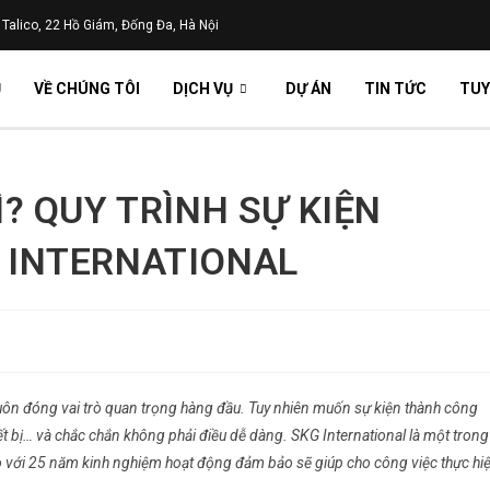
 Talico, 22 Hồ Giám, Đống Đa, Hà Nội
Ủ
VỀ CHÚNG TÔI
DỊCH VỤ
DỰ ÁN
TIN TỨC
TUY
Ì? QUY TRÌNH SỰ KIỆN
 INTERNATIONAL
uôn đóng vai trò quan trọng hàng đầu. Tuy nhiên muốn sự kiện thành công
iết bị… và chắc chắn không phải điều dễ dàng. SKG International là một trong
hảo với 25 năm kinh nghiệm hoạt động đảm bảo sẽ giúp cho công việc thực hi