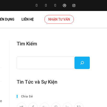
ỂN DỤNG
LIÊN HỆ
NHẬN TƯ VẤN
Tìm Kiếm
Tin Tức và Sự Kiện
Chia Sẻ
ện