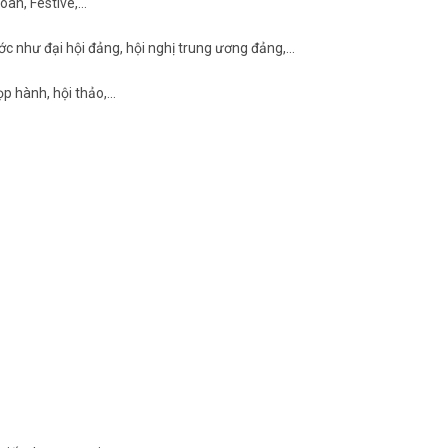
hoan, Festive,…
ớc như đại hội đảng, hội nghị trung ương đảng,…
ọp hành, hội thảo,…