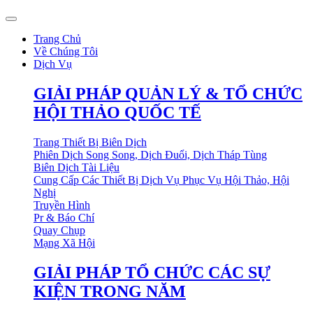
Trang Chủ
Về Chúng Tôi
Dịch Vụ
GIẢI PHÁP QUẢN LÝ & TỔ CHỨC
HỘI THẢO QUỐC TẾ
Trang Thiết Bị Biên Dịch
Phiên Dịch Song Song, Dịch Đuổi, Dịch Tháp Tùng
Biên Dịch Tài Liệu
Cung Cấp Các Thiết Bị Dịch Vụ Phục Vụ Hội Thảo, Hội
Nghị
Truyền Hình
Pr & Báo Chí
Quay Chụp
Mạng Xã Hội
GIẢI PHÁP TỔ CHỨC CÁC SỰ
KIỆN TRONG NĂM