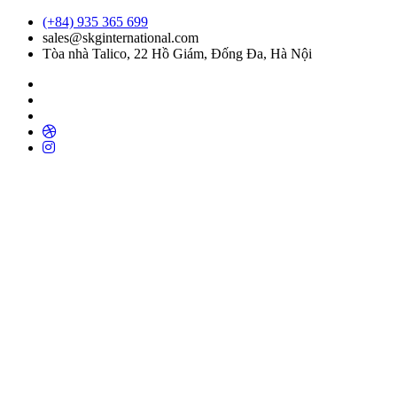
Skip
(+84) 935 365 699
to
sales@skginternational.com
content
Tòa nhà Talico, 22 Hồ Giám, Đống Đa, Hà Nội