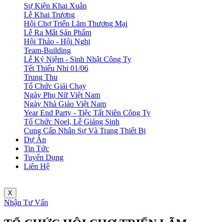
Sự Kiện Khai Xuân
Lễ Khai Trương
Hội Chợ Triển Lãm Thương Mại
Lễ Ra Mắt Sản Phẩm
Hội Thảo - Hội Nghị
Team-Building
Lễ Kỷ Niệm - Sinh Nhật Công Ty
Tết Thiếu Nhi 01/06
Trung Thu
Tổ Chức Giải Chạy
Ngày Phụ Nữ Việt Nam
Ngày Nhà Giáo Việt Nam
Year End Party - Tiệc Tất Niên Công Ty
Tổ Chức Noel, Lễ Giáng Sinh
Cung Cấp Nhân Sự Và Trang Thiết Bị
Dự Án
Tin Tức
Tuyển Dụng
Liên Hệ
X
Nhận Tư Vấn