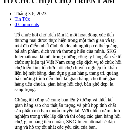
TỔ CHỨC HỘI CHỢ TRIỂN LÃM
Post
Tháng 3 6, 2023
published:
Post
Tin Tức
category:
Post
0 Comments
comments:
Tổ chức hội chợ triển lãm là một hoạt động xúc tiến
thương mại được thực hiện trong một thời gian và tại
một địa điểm nhất định để doanh nghiệp có thể quảng
bá sản phẩm, dịch vụ và thương hiệu của mình. SKG
International là một trong những công ty hàng đầu về tổ
chức sự kiện tại Việt Nam cung cấp dịch vụ tổ chức hội
chợ triển lãm, tổ chức hội chợ chuyên nghiệp từ khâu
liên hệ mặt bằng, dàn dựng gian hàng, trang trí, quảng
bá chương trình đến thiết kế gian hàng, cho thuê gian
hàng tiêu chuẩn, gian hàng hội chợ, bàn ghế đẹp, lạ,
sang trọng.
Chúng tôi cũng sẽ cùng bạn lên ý tưởng và thiết kế
gian hàng sao cho thật ấn tượng và phù hợp tính chất
sản phẩm mà bạn muốn truyền tải. Với nhiều năm kinh
nghiệm trong việc lắp đặt và thi công các gian hàng hội
chợ, gian hàng tiêu chuẩn, SKG International sẽ đáp
ứng và hỗ trợ tốt nhất các yêu cầu của bạn.