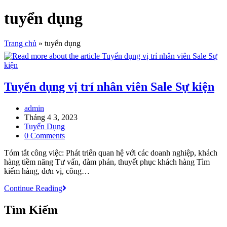
tuyển dụng
Trang chủ
»
tuyển dụng
Tuyển dụng vị trí nhân viên Sale Sự kiện
Post
admin
author:
Post
Tháng 4 3, 2023
published:
Post
Tuyển Dụng
category:
Post
0 Comments
comments:
Tóm tắt công việc: Phát triển quan hệ với các doanh nghiệp, khách
hàng tiềm năng Tư vấn, đàm phán, thuyết phục khách hàng Tìm
kiếm hàng, đơn vị, công…
Tuyển
Continue Reading
dụng
vị
Tìm Kiếm
trí
nhân