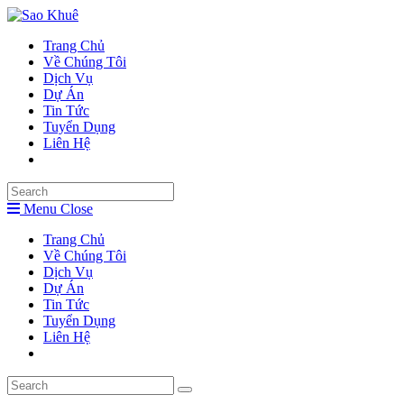
Skip
to
Trang Chủ
content
Về Chúng Tôi
Dịch Vụ
Dự Án
Tin Tức
Tuyển Dụng
Liên Hệ
Search
this
Menu
Close
website
Trang Chủ
Về Chúng Tôi
Dịch Vụ
Dự Án
Tin Tức
Tuyển Dụng
Liên Hệ