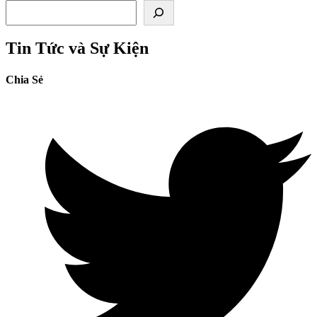
Tìm kiếm
viên
Sale
Sự
Tin Tức và Sự Kiện
kiện
Chia Sẻ